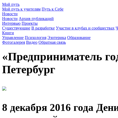
Мой путь
Мой путь к учителям
Путь к Себе
Новости
Новости
Архив публикаций
Интервью
Проекты
Существующие
В разработке
Участие в клубах и сообществах
Ч
Книги
Управление
Психология
Эзотерика
Образование
Фотогалерея
Видео
Обратная связь
«Предприниматель го
Петербург
8 декабря 2016 года Ден