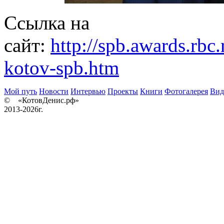
Ссылка на
сайт:
http://spb.awards.rbc
kotov-spb.htm
Мой путь
Новости
Интервью
Проекты
Книги
Фотогалерея
Вид
© «КотовДенис.рф»
2013-2026г.