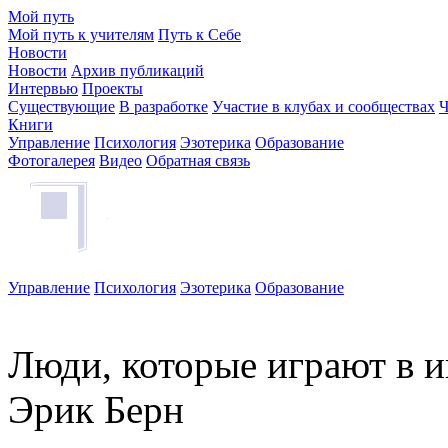
Мой путь
Мой путь к учителям
Путь к Себе
Новости
Новости
Архив публикаций
Интервью
Проекты
Существующие
В разработке
Участие в клубах и сообществах
Ч
Книги
Управление
Психология
Эзотерика
Образование
Фотогалерея
Видео
Обратная связь
Управление
Психология
Эзотерика
Образование
Люди, которые играют в 
Эрик Берн