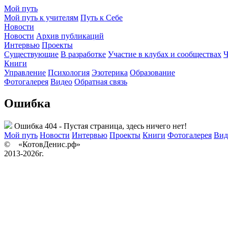
Мой путь
Мой путь к учителям
Путь к Себе
Новости
Новости
Архив публикаций
Интервью
Проекты
Существующие
В разработке
Участие в клубах и сообществах
Ч
Книги
Управление
Психология
Эзотерика
Образование
Фотогалерея
Видео
Обратная связь
Ошибка
Ошибка 404 - Пустая страница, здесь ничего нет!
Мой путь
Новости
Интервью
Проекты
Книги
Фотогалерея
Вид
© «КотовДенис.рф»
2013-2026г.