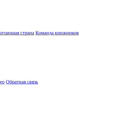
итающая страна
Команда книжников
ео
Обратная связь