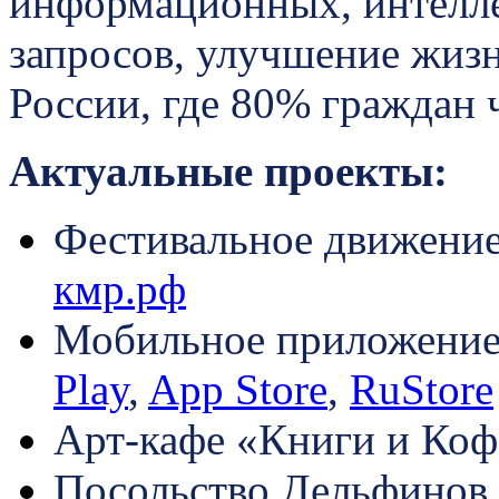
информационных, интелл
запросов, улучшение жиз
России, где 80% граждан ч
Актуальные проекты:
Фестивальное движени
кмр.рф
Мобильное приложени
Play
,
App Store
,
RuStore
Арт-кафе «Книги и Коф
Посольство Дельфинов 