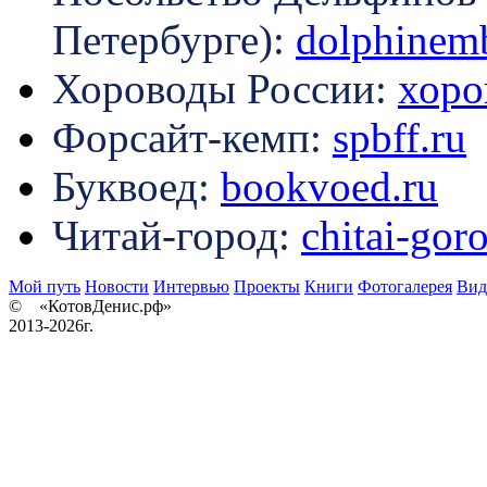
Петербурге):
dolphinemb
Хороводы России:
хоро
Форсайт-кемп:
spbff.ru
Буквоед:
bookvoed.ru
Читай-город:
chitai-gor
Мой путь
Новости
Интервью
Проекты
Книги
Фотогалерея
Вид
© «КотовДенис.рф»
2013-2026г.