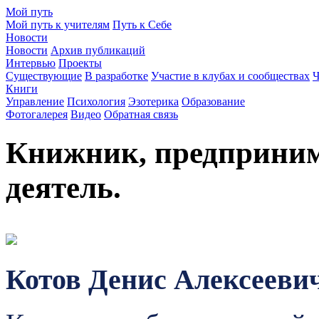
Мой путь
Мой путь к учителям
Путь к Себе
Новости
Новости
Архив публикаций
Интервью
Проекты
Существующие
В разработке
Участие в клубах и сообществах
Ч
Книги
Управление
Психология
Эзотерика
Образование
Фотогалерея
Видео
Обратная связь
Книжник, предприним
деятель.
Котов Денис Алексееви