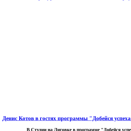
Денис Котов в гостях программы "Добейся успеха
В Студии на Лиговке в программе "Добейся успе