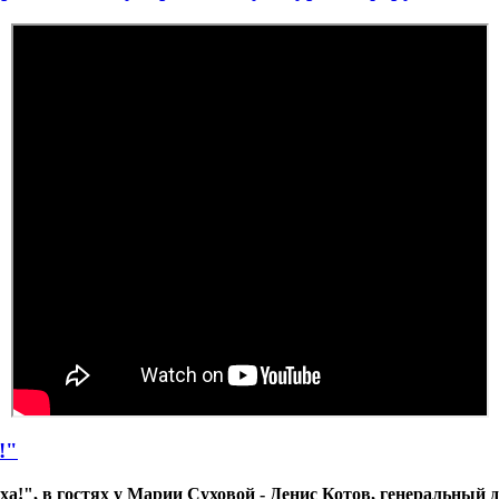
!"
ха!", в гостях у Марии Суховой - Денис Котов, генеральный 