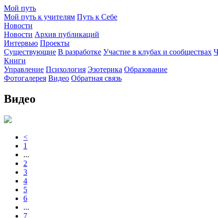
Мой путь
Мой путь к учителям
Путь к Себе
Новости
Новости
Архив публикаций
Интервью
Проекты
Существующие
В разработке
Участие в клубах и сообществах
Ч
Книги
Управление
Психология
Эзотерика
Образование
Фотогалерея
Видео
Обратная связь
Видео
<
1
...
2
3
4
5
6
...
7